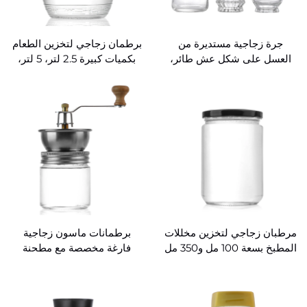
جرة زجاجية مستديرة من
برطمان زجاجي لتخزين الطعام
العسل على شكل عش طائر،
بكميات كبيرة 2.5 لتر، 5 لتر،
سعة 40 مل و85 مل و160 مل
7.5 لتر، 10 لتر، صلصة الفلفل
للبيع بالجملة
الحار والمخللات
مرطبان زجاجي لتخزين مخللات
برطمانات ماسون زجاجية
المطبخ بسعة 100 مل و350 مل
فارغة مخصصة مع مطحنة
و1000 مل
حبوب القهوة