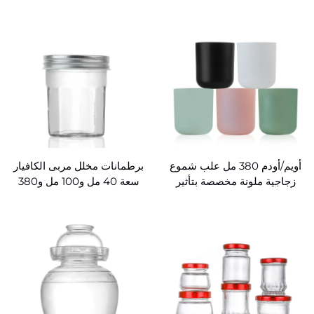
بالجملة
أويم/أودم 380 مل علب شموع
برطمانات مخلل مربى الكافيار
زجاجية ملونة مخصصة بتأثير
سعة 40 مل و100 مل و380
قزحية
مل للتخزين الزجاجي للمطبخ