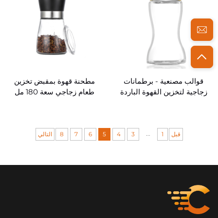
قوالب مصنعية - برطمانات
مطحنة قهوة بمقبض تخزين
زجاجية لتخزين القهوة الباردة
طعام زجاجي سعة 180 مل
بسعة 450 مل و880 مل
للبيع بالجملة
...
قبل
1
3
4
5
6
7
8
التالي