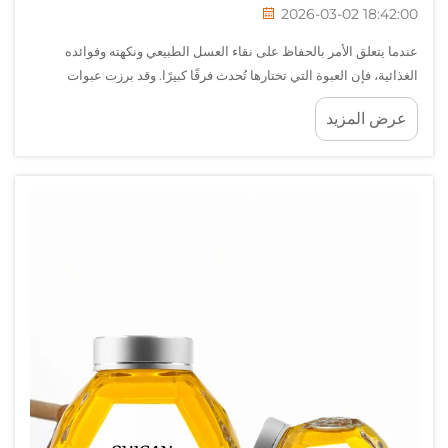
2026-03-02 18:42:00
عندما يتعلق الأمر بالحفاظ على نقاء العسل الطبيعي ونكهته وفوائده
الغذائية، فإن العبوة التي تختارها تُحدث فرقًا كبيرًا. وقد برزت عبوات
العسل الزجاجية كمعيار ذهبي لتخزين العسل، حيث توفر حماية لا مثيل لها
عرض المزيد
ضد التلوث...