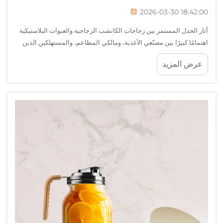
2026-03-30 18:42:00
أثار الجدل المستمر بين زجاجات الكاتشب الزجاجية والعبوات البلاستيكية
اهتمامًا كبيرًا بين مصنّعي الأغذية، ومالكي المطاعم، والمستهلكين الذين
يُعطون الأولوية لجودة الطعم. وعلى الرغم من أن كلا خيارَي التغليف
عرض المزيد
يؤديان الغرض الأساسي...