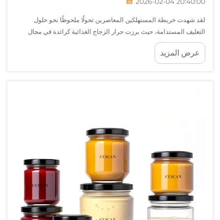
2026-02-04 20:40:00
لقد شهدت خريطة المستهلكين المعاصرين تحولًا ملحوظًا نحو حلول
التغليف المستدامة، حيث برزت جرار الزجاج الغذائية كرائدة في مجال
تخزين المأكولات في المطابخ وفق مبادئ الوعي البيئي. ويعكس هذا
عرض المزيد
التحول تزايد الوعي البيئي و...