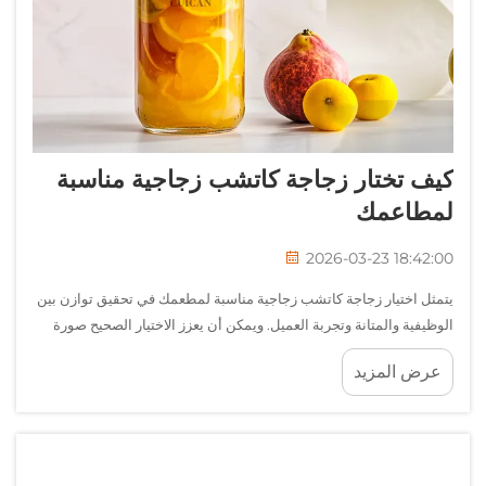
كيف تختار زجاجة كاتشب زجاجية مناسبة
لمطاعمك
2026-03-23 18:42:00
يتمثل اختيار زجاجة كاتشب زجاجية مناسبة لمطعمك في تحقيق توازن بين
الوظيفية والمتانة وتجربة العميل. ويمكن أن يعزز الاختيار الصحيح صورة
علامتك التجارية، مع ضمان تقديم خدمة فعّالة وعمليات تشغيل اقتصادية
عرض المزيد
من حيث التكلفة. ر...