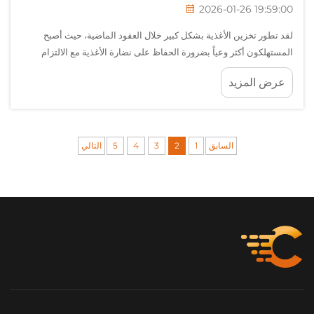
2026-01-26 19:59:00
لقد تطور تخزين الأغذية بشكل كبير خلال العقود الماضية، حيث أصبح
المستهلكون أكثر وعياً بضرورة الحفاظ على نضارة الأغذية مع الالتزام
بمعايير سلامتها. وأصبح الاختيار بين الحاويات الزجاجية والبلاستيكية قراراً
عرض المزيد
محورياً...
السابق
1
2
3
4
5
التالي