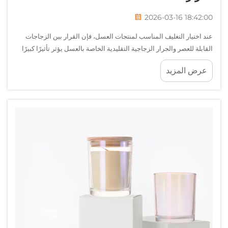
2026-03-16 18:42:00
عند اختيار التغليف المناسب لمنتجات العسل، فإن القرار بين الزجاجات
القابلة للعصر والجرار الزجاجية التقليدية الخاصة بالعسل يؤثر تأثيرًا كبيرًا
على تجربة المستهلك وعلى العمليات التشغيلية للأعمال. ويؤثر هذا القرار
عرض المزيد
الجوهري على كل شيء بدءًا من سهولة الاستخدام...