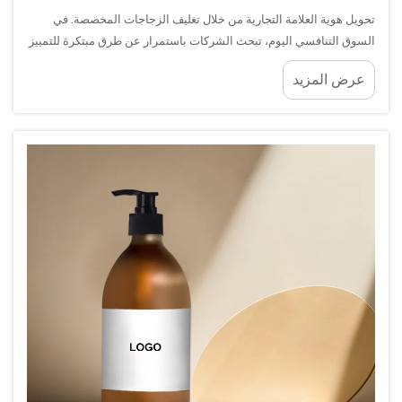
تحويل هوية العلامة التجارية من خلال تغليف الزجاجات المخصصة. في
السوق التنافسي اليوم، تبحث الشركات باستمرار عن طرق مبتكرة للتمييز
بين منتجاتها وخلق تجارب علامة تجارية لا تُنسى. أوامر عبوات الميسون
عرض المزيد
الزجاجية المخصصة بشعار العلامة التجارية بكميات كبيرة...