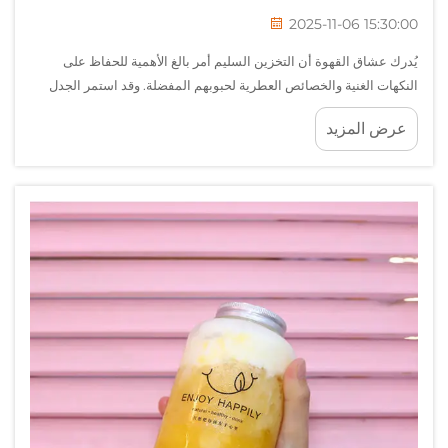
2025-11-06 15:30:00
يُدرك عشاق القهوة أن التخزين السليم أمر بالغ الأهمية للحفاظ على
النكهات الغنية والخصائص العطرية لحبوبهم المفضلة. وقد استمر الجدل
حول استخدام العبوات الزجاجية أو المعدنية لسنوات، حيث تقدم كل مادة
عرض المزيد
مزاياها الخاصة...