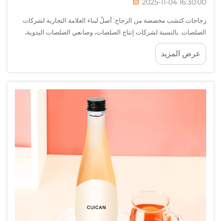
2025-11-04 16:30:00
زجاجات كتشب مخصصة من الزجاج: أصلٌ لبناء العلامة التجارية لشركات
الصلصات. بالنسبة لشركات إنتاج الصلصات، وصانعي الصلصات اليدوية،
وموزِّعي الخدمات الغذائية العالمية، فإن العبوة التي تحتوي المنتج تكتسب
عرض المزيد
أهميةً مماثلةً لأهمية الوصفة نفسها. وعند التطوير...