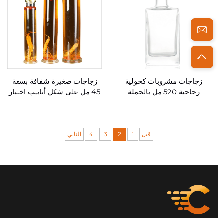
زجاجات مشروبات كحولية
زجاجات صغيرة شفافة بسعة
زجاجية 520 مل بالجملة
45 مل على شكل أنابيب اختبار
للويسكي والنبيذ بالجملة
قبل
1
2
3
4
التالي