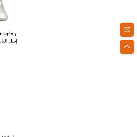
زجاجة خ
إيفل البارد زجاج