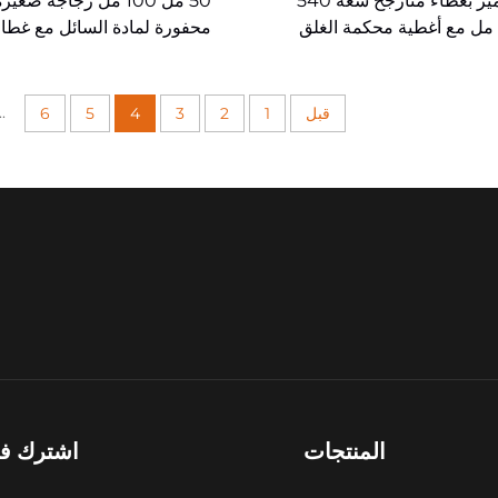
زجاجة تخمير بغطاء متأرجح سعة 540
50 مل 100 مل زجاجة صغير
محفورة لمادة السائل مع غطاء
مزخرف
..
قبل
1
2
3
4
5
6
المنتجات
اشترك في 