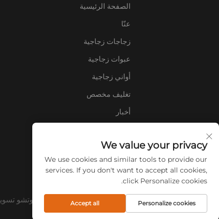
الصفحة الرئيسية
عنّا
زجاجات زجاجية
عبوات زجاجية
أواني زجاجية
تغليف مخصص
أخبار
اتصل بنا
We value your privacy
الأسئلة الشائعة
We use cookies and similar tools to provide our
services. If you don't want to accept all cookies,
click Personalize cookies.
حقوق الت COPYRIGHT © 2026 شركة شيوتشو تسويسان للمنتجات الزجاجية المحدودة. جميع الحقوق محفوظة.
Accept all
Personalize cookies