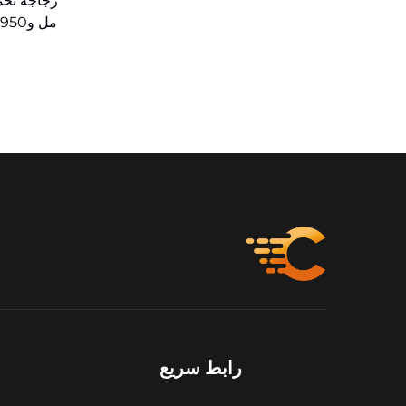
مل و950 مل مع أغطية محكمة الغلق
رابط سريع